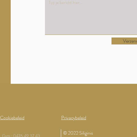
Verzen
Cookiebeleid
Privacybeleid
© 2022 Siliginis
Gsm : 0476 49 37 43