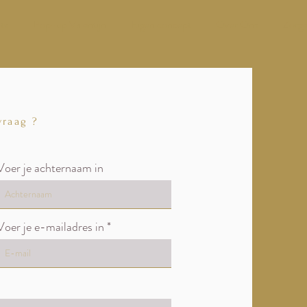
ts
Pop-up Valentijn
Eigen concept
Over Ons
Zorge
vraag ?
Voer je achternaam in
Voer je e-mailadres in